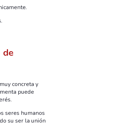
nicamente.
.
 de
 muy concreta y
rimenta puede
erés.
los seres humanos
odo su ser la unión