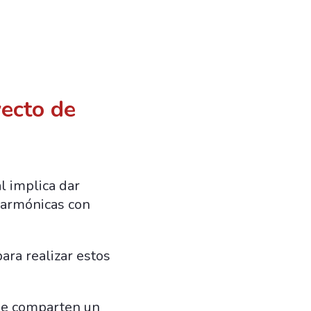
ecto de
 implica dar
s armónicas con
ra realizar estos
ue comparten un