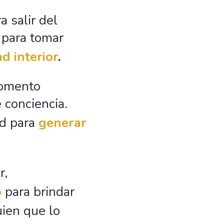
 salir del
 para tomar
d interior
.
 momento
 conciencia.
ad para
generar
r,
o
para brindar
uien que lo