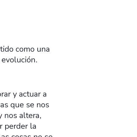
entido como una
 evolución.
rar y actuar a
anas que se nos
 nos altera,
 perder la
las cosas no se