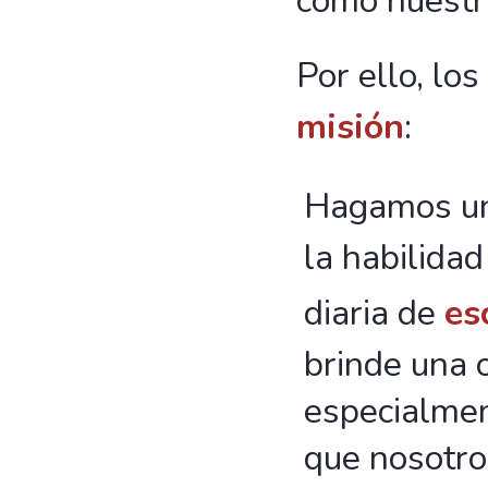
como nuestr
Por ello, los
misión
:
Hagamos un
la habilidad
diaria de
es
brinde una 
especialmen
que nosotro