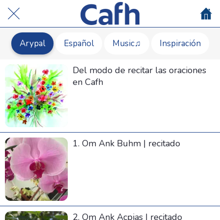
Arypal
Español
Music♫
Inspiración
Del modo de recitar las oraciones
en Cafh
1. Om Ank Buhm | recitado
2. Om Ank Acpias | recitado